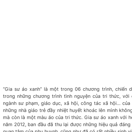
“Gia sư áo xanh” là một trong 06 chương trình, chiến 
trong những chương trình tình nguyện của tri thức, với 
ngành sư phạm, giáo dục, xã hội, công tác xã hội… của 
những nhà giáo trẻ đầy nhiệt huyết khoác lên mình không
mà còn là một màu áo của tri thức. Gia sư áo xanh với hơ
năm 2012, ban đầu đã thu lại được những hiệu quả đáng 
quan tâm của phụ huynh, cũng như đã có rất nhiều sinh v