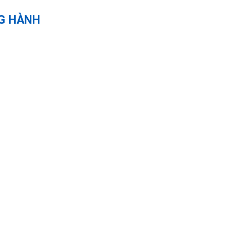
G HÀNH
ĐƠN VỊ ĐỒNG HÀN