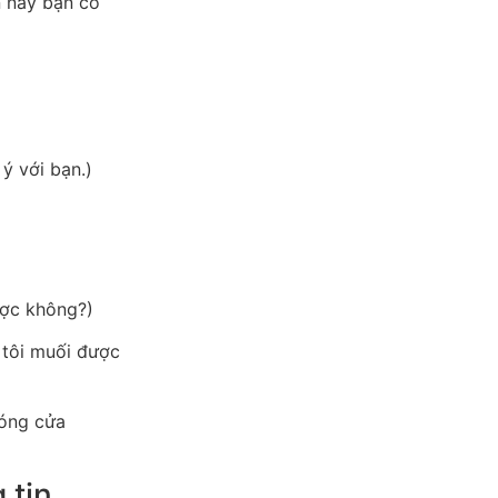
n này bạn có
ý với bạn.)
ược không?)
 tôi muối được
đóng cửa
 tin