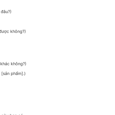
 đâu?)
 được không?)
u khác không?)
g [sản phẩm].)