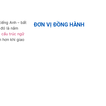
tiếng Anh – bất
ĐƠN VỊ ĐỒNG HÀNH
 đó là nắm
à
cấu trúc ngữ
n hơn khi giao