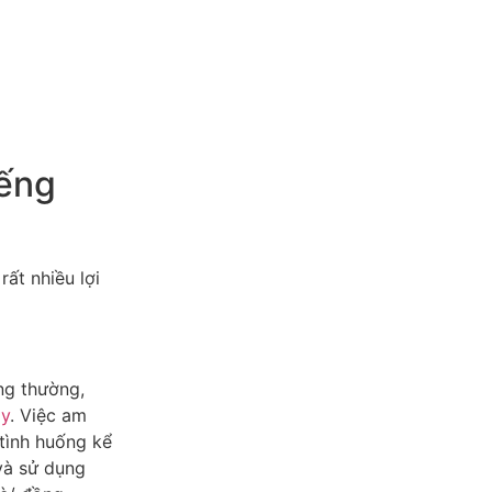
iếng
ất nhiều lợi
ông thường,
ày
. Việc am
tình huống kể
 và sử dụng