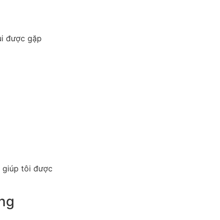
ui được gặp
 giúp tôi được
ờng