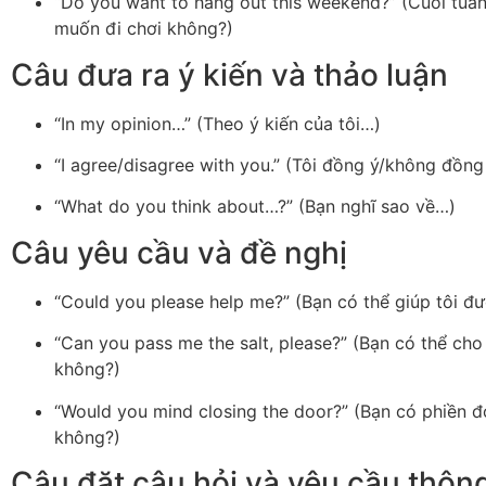
“Do you want to hang out this weekend?” (Cuối tuầ
muốn đi chơi không?)
Câu đưa ra ý kiến và thảo luận
“In my opinion…” (Theo ý kiến của tôi…)
“I agree/disagree with you.” (Tôi đồng ý/không đồng 
“What do you think about…?” (Bạn nghĩ sao về…)
Câu yêu cầu và đề nghị
“Could you please help me?” (Bạn có thể giúp tôi đ
“Can you pass me the salt, please?” (Bạn có thể cho
không?)
“Would you mind closing the door?” (Bạn có phiền 
không?)
Câu đặt câu hỏi và yêu cầu thông