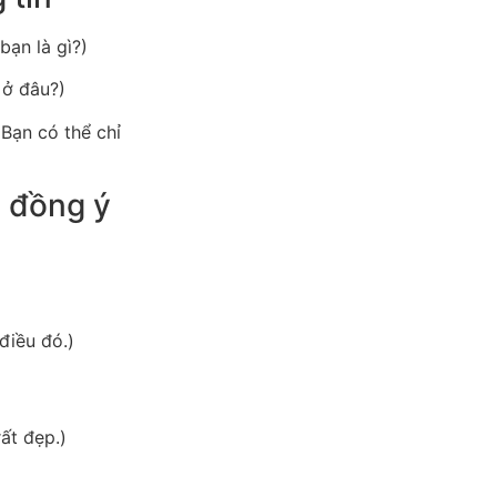
bạn là gì?)
 ở đâu?)
(Bạn có thể chỉ
g đồng ý
điều đó.)
rất đẹp.)