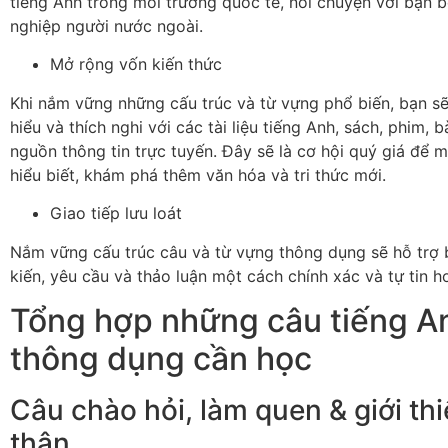
tiếng Anh trong môi trường quốc tế, nói chuyện với bạn 
nghiệp người nước ngoài.
Mở rộng vốn kiến thức
Khi nắm vững những cấu trúc và từ vựng phổ biến, bạn s
hiểu và thích nghi với các tài liệu tiếng Anh, sách, phim, b
nguồn thông tin trực tuyến. Đây sẽ là cơ hội quý giá để 
hiểu biết, khám phá thêm văn hóa và tri thức mới.
Giao tiếp lưu loát
Nắm vững cấu trúc câu và từ vựng thông dụng sẽ hỗ trợ b
kiến, yêu cầu và thảo luận một cách chính xác và tự tin h
Tổng hợp những câu tiếng A
thông dụng cần học
Câu chào hỏi, làm quen & giới th
thân