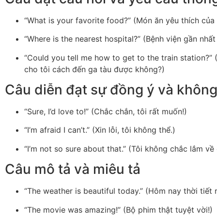
“What is your favorite food?” (Món ăn yêu thích của 
“Where is the nearest hospital?” (Bệnh viện gần nhất
“Could you tell me how to get to the train station?” 
cho tôi cách đến ga tàu được không?)
Câu diễn đạt sự đồng ý và khôn
“Sure, I’d love to!” (Chắc chắn, tôi rất muốn!)
“I’m afraid I can’t.” (Xin lỗi, tôi không thể.)
“I’m not so sure about that.” (Tôi không chắc lắm về 
Câu mô tả và miêu tả
“The weather is beautiful today.” (Hôm nay thời tiết 
“The movie was amazing!” (Bộ phim thật tuyệt vời!)