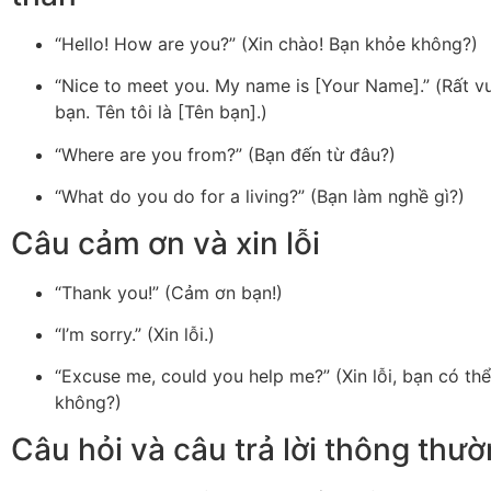
“Hello! How are you?” (Xin chào! Bạn khỏe không?)
“Nice to meet you. My name is [Your Name].” (Rất v
bạn. Tên tôi là [Tên bạn].)
“Where are you from?” (Bạn đến từ đâu?)
“What do you do for a living?” (Bạn làm nghề gì?)
Câu cảm ơn và xin lỗi
“Thank you!” (Cảm ơn bạn!)
“I’m sorry.” (Xin lỗi.)
“Excuse me, could you help me?” (Xin lỗi, bạn có thể
không?)
Câu hỏi và câu trả lời thông thư