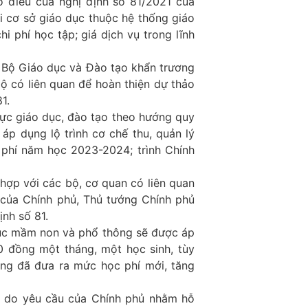
ố điều của nghị định số 81/2021 của
ới cơ sở giáo dục thuộc hệ thống giáo
i phí học tập; giá dịch vụ trong lĩnh
 Bộ Giáo dục và Đào tạo khẩn trương
bộ có liên quan để hoàn thiện dự thảo
1.
 vực giáo dục, đào tạo theo hướng quy
 áp dụng lộ trình cơ chế thu, quản lý
 phí năm học 2023-2024; trình Chính
 hợp với các bộ, cơ quan có liên quan
 của Chính phủ, Thủ tướng Chính phủ
ịnh số 81.
dục mầm non và phổ thông sẽ được áp
đồng một tháng, một học sinh, tùy
ơng đã đưa ra mức học phí mới, tăng
ng do yêu cầu của Chính phủ nhằm hỗ