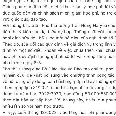
cuộc họp về dự thảo nghị định sửa đổi, bổ sung một s
Chính phủ quy định về cơ chế thu, quản lý học phí đối v
dục quốc dân và chính sách miễn, giảm học phí, hỗ trợ ch
vực giáo dục, đào tạo.
Với thông báo trên, Phó thủ tướng Trần Hồng Hà yêu cầu
tiếp thu ý kiến các đại biểu dự họp. Thống nhất với các 
nghị định sửa đổi, bổ sung một số điều của nghị định số 8
Theo đó, sửa đổi các quy định về giá dịch vụ trong lĩnh
định rõ một số điều khoản về việc chưa triển khai, chưa
học phí quy định tại nghị định số 81 và không tăng học
phủ trước ngày 8-8.
Phó thủ tướng giao Bộ Giáo dục và Đào tạo chủ trì, phối
nghiên cứu, đề xuất bổ sung vào chương trình công tác
về nội dung xây dựng, ban hành nghị định thay thế nghị đ
Theo nghị định 81/2021, mức trần học phí mới với giáo 
dụng từ năm học 2022-2023, dao động 50.000-650.000 
theo địa bàn và cấp học. Với khung này, nhiều địa phư
nhiều lần so với năm học trước.
Vì vậy, cuối tháng 12-2022, việc tăng học phí phải dừ