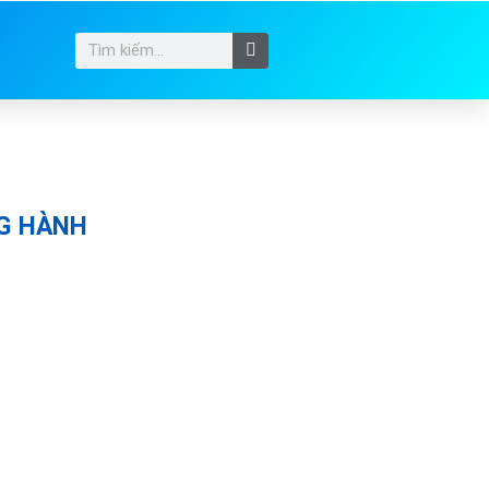
G HÀNH
ĐƠN VỊ ĐỒNG HÀN