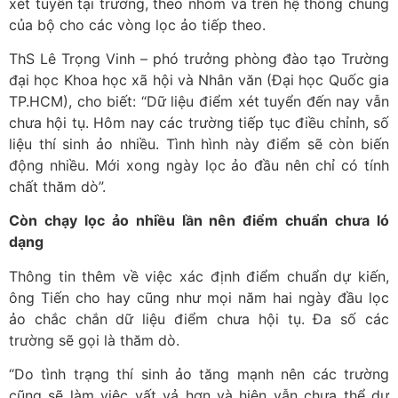
xét tuyển tại trường, theo nhóm và trên hệ thống chung
của bộ cho các vòng lọc ảo tiếp theo.
ThS Lê Trọng Vinh – phó trưởng phòng đào tạo Trường
đại học Khoa học xã hội và Nhân văn (Đại học Quốc gia
TP.HCM), cho biết: “Dữ liệu điểm xét tuyển đến nay vẫn
chưa hội tụ. Hôm nay các trường tiếp tục điều chỉnh, số
liệu thí sinh ảo nhiều. Tình hình này điểm sẽ còn biến
động nhiều. Mới xong ngày lọc ảo đầu nên chỉ có tính
chất thăm dò”.
Còn chạy lọc ảo nhiều lần nên điểm chuẩn chưa ló
dạng
Thông tin thêm về việc xác định điểm chuẩn dự kiến,
ông Tiến cho hay cũng như mọi năm hai ngày đầu lọc
ảo chắc chắn dữ liệu điểm chưa hội tụ. Đa số các
trường sẽ gọi là thăm dò.
“Do tình trạng thí sinh ảo tăng mạnh nên các trường
cũng sẽ làm việc vất vả hơn và hiện vẫn chưa thể dự