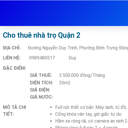
Cho thuê nhà trọ Quận 2
ĐỊA CHỈ:
Đường Nguyễn Duy Trinh, Phường Bình Trưng Đông
LIÊN HỆ:
0989480517
Duy
ĐẶC ĐIỂM:
GIÁ THUÊ:
3.500.000 đồng/Tháng
DIỆN TÍCH:
26m2
GIÁ ĐIỆN:
GIÁ NƯỚC:
MÔ TẢ CHI
Full nội thất cơ bản: Máy lạnh, tủ đ
TIẾT:
Cổng khóa vân tay, giờ giấc tự do.
Hầm xe rộng rãi, có camera an ninh 2
Phòng rộng ở được 2 – 4 người.