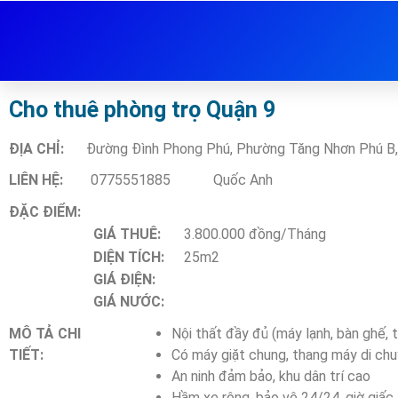
Cho thuê phòng trọ Quận 9
ĐỊA CHỈ:
Đường Đình Phong Phú, Phường Tăng Nhơn Phú B,
LIÊN HỆ:
0775551885
Quốc Anh
ĐẶC ĐIỂM:
GIÁ THUÊ:
3.800.000 đồng/Tháng
DIỆN TÍCH:
25m2
GIÁ ĐIỆN:
GIÁ NƯỚC:
MÔ TẢ CHI
Nội thất đầy đủ (máy lạnh, bàn ghế, 
TIẾT:
Có máy giặt chung, thang máy di ch
An ninh đảm bảo, khu dân trí cao
Hầm xe rộng, bảo vệ 24/24, giờ giấc