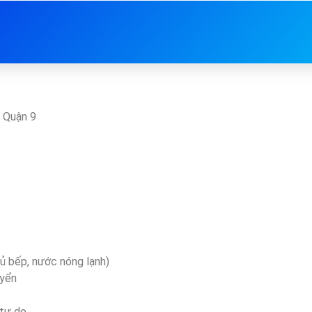
 Quận 9
tủ bếp, nước nóng lạnh)
uyển
 tự do