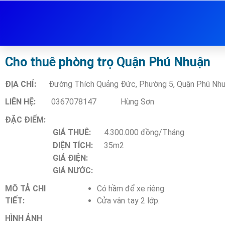
Cho thuê phòng trọ Quận Phú Nhuận
ĐỊA CHỈ:
Đường Thích Quảng Đức, Phường 5, Quận Phú Nh
LIÊN HỆ:
0367078147
Hùng Sơn
ĐẶC ĐIỂM:
GIÁ THUÊ:
4.300.000 đồng/Tháng
DIỆN TÍCH:
35m2
GIÁ ĐIỆN:
GIÁ NƯỚC:
MÔ TẢ CHI
Có hầm để xe riêng.
TIẾT:
Cửa vân tay 2 lớp.
HÌNH ẢNH