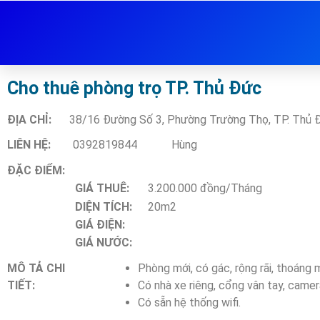
Cho thuê phòng trọ TP. Thủ Đức
ĐỊA CHỈ:
38/16 Đường Số 3, Phường Trường Thọ, TP. Thủ 
LIÊN HỆ:
0392819844
Hùng
ĐẶC ĐIỂM:
GIÁ THUÊ:
3.200.000 đồng/Tháng
DIỆN TÍCH:
20m2
GIÁ ĐIỆN:
GIÁ NƯỚC:
MÔ TẢ CHI
Phòng mới, có gác, rộng rãi, thoáng m
TIẾT:
Có nhà xe riêng, cổng vân tay, came
Có sẵn hệ thống wifi.