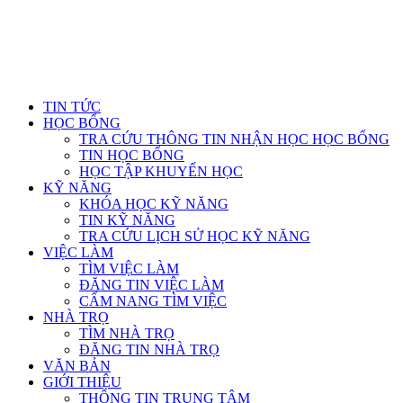
TIN TỨC
HỌC BỔNG
TRA CỨU THÔNG TIN NHẬN HỌC HỌC BỔNG
TIN HỌC BỔNG
HỌC TẬP KHUYẾN HỌC
KỸ NĂNG
KHÓA HỌC KỸ NĂNG
TIN KỸ NĂNG
TRA CỨU LỊCH SỬ HỌC KỸ NĂNG
VIỆC LÀM
TÌM VIỆC LÀM
ĐĂNG TIN VIỆC LÀM
CẨM NANG TÌM VIỆC
NHÀ TRỌ
TÌM NHÀ TRỌ
ĐĂNG TIN NHÀ TRỌ
VĂN BẢN
GIỚI THIỆU
THÔNG TIN TRUNG TÂM