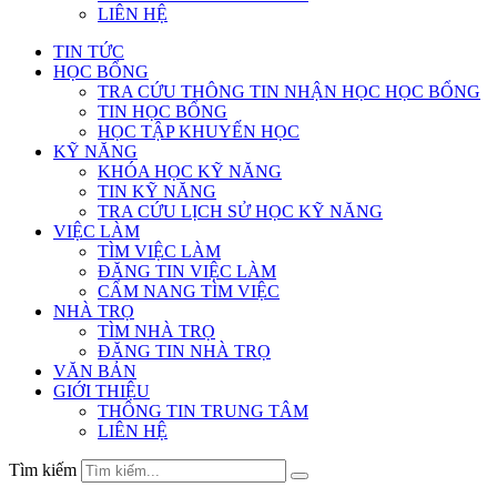
LIÊN HỆ
TIN TỨC
HỌC BỔNG
TRA CỨU THÔNG TIN NHẬN HỌC HỌC BỔNG
TIN HỌC BỔNG
HỌC TẬP KHUYẾN HỌC
KỸ NĂNG
KHÓA HỌC KỸ NĂNG
TIN KỸ NĂNG
TRA CỨU LỊCH SỬ HỌC KỸ NĂNG
VIỆC LÀM
TÌM VIỆC LÀM
ĐĂNG TIN VIỆC LÀM
CẨM NANG TÌM VIỆC
NHÀ TRỌ
TÌM NHÀ TRỌ
ĐĂNG TIN NHÀ TRỌ
VĂN BẢN
GIỚI THIỆU
THÔNG TIN TRUNG TÂM
LIÊN HỆ
Tìm kiếm