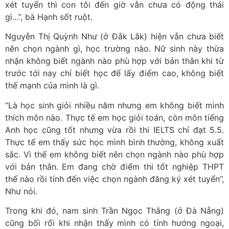
xét tuyển thì con tôi đến giờ vẫn chưa có động thái
gì…”, bà Hạnh sốt ruột.
Nguyễn Thị Quỳnh Như (ở Đắk Lắk) hiện vẫn chưa biết
nên chọn ngành gì, học trường nào. Nữ sinh này thừa
nhận không biết ngành nào phù hợp với bản thân khi từ
trước tới nay chỉ biết học để lấy điểm cao, không biết
thế mạnh của mình là gì.
“Là học sinh giỏi nhiều năm nhưng em không biết mình
thích môn nào. Thực tế em học giỏi toán, còn môn tiếng
Anh học cũng tốt nhưng vừa rồi thi IELTS chỉ đạt 5.5.
Thực tế em thấy sức học mình bình thường, không xuất
sắc. Vì thế em không biết nên chọn ngành nào phù hợp
với bản thân. Em đang chờ điểm thi tốt nghiệp THPT
thế nào rồi tính đến việc chọn ngành đăng ký xét tuyển”,
Như nói.
Trong khi đó, nam sinh Trần Ngọc Thắng (ở Đà Nẵng)
cũng bối rối khi nhận thấy mình có tính hướng ngoại,